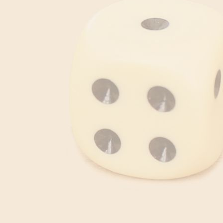
download - 2025-12-26T051933.367