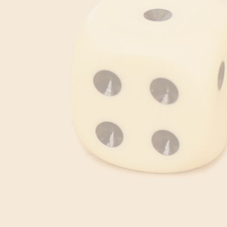
download - 2025-12-26T051930.495