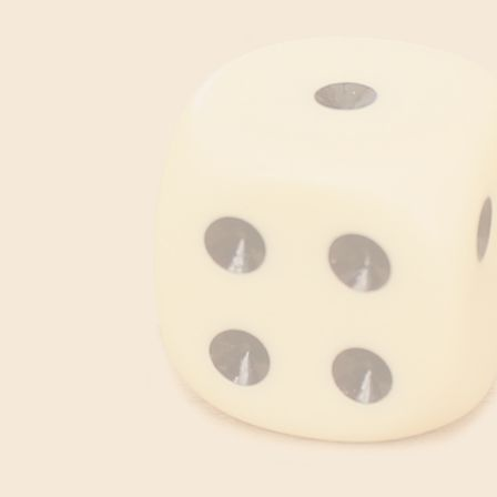
download - 2025-12-26T051952.672