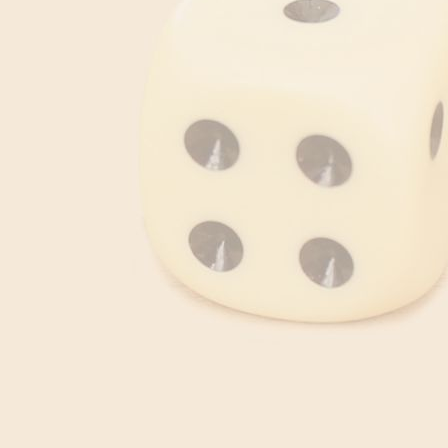
download - 2025-12-26T051926.062