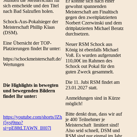
Stunden die Meisterschaft für
Er konnte sich nach einer
sich entscheide und den Titel
gewohnt spannenden
nach Bad Salzuflen holen.
Meisterschaft am Finaltisch
gegen den zweitplatzierten
Schock-Aus-Pokalsieger der
Norbert Czerwinski und dem
Meisterschaft Phillip Klaas
drittplatzierten Michael Beratz
(DSM).
durchsetzen.
Eine Übersicht der TOP-
Neuer RSM Schock aus
Platzierungen findet Ihr unter:
König ist ebenfalls Michael
Voß. Es wurden aufgerundet
https://schockmeisterschaft.de/
110,00€ im Rahmen des
Wertungen
Schock out Pokal für den
guten Zweck gesammelt.
Die 11. Jubi RSM findet am
Die Highlights in bewegten
23.01.2027 statt.
und bewegenden Bildern
findet Ihr unter:
Anmeldungen sind in Kürze
möglich!
Bitte denkt dran, dass wir auf
https://youtube.com/shorts/JZh
je 400 Teilnehmer je
j5ysj9mo?
Meisterschaft limitiert sind!
si=pE88tLTAWN_lH07l
Also seid schnell, DSM und
RSM sind nur einmal im Jahr